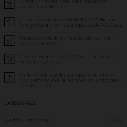
«Construir historias: de la idea a la puesta en
01
Jul
página», con Rafa Pérez
Presentación del libro «GÉNESIS CANARII», por
01
Jul
Rodrigo Roher y con la participación de Rafa Badia
Presentación del libro «Mirades dels 70», por
23
Jun
Francesc Fàbregas
Mesa redonda «ARCHIVO COVID: Cinco años de
23
Jun
memoria fotográfica»
Charla «(Re)descubrir, amar y poner en valor el
16
Jun
propio entorno en el aula a través de la fotografía»,
por A Bao A Qu
CATEGORÍAS
Eventos y Actividades
(24)