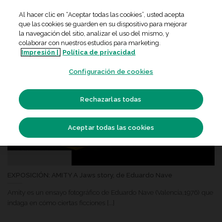
Skip
Al hacer clic en “Aceptar todas las cookies”, usted acepta
to
que las cookies se guarden en su dispositivo para mejorar
content
la navegación del sitio, analizar el uso del mismo, y
colaborar con nuestros estudios para marketing.
Impresión |
Política de privacidad
21
Configuración de cookies
May
Rechazarlas todas
Aceptar todas las cookies
EXPOSICIÓN: AMITY A Jaws story, de Eduardo Nave
Amity es un ensayo fotográfico de Eduardo Nave (Valencia,1976) que
indaga en cómo ciertas ficciones [...]