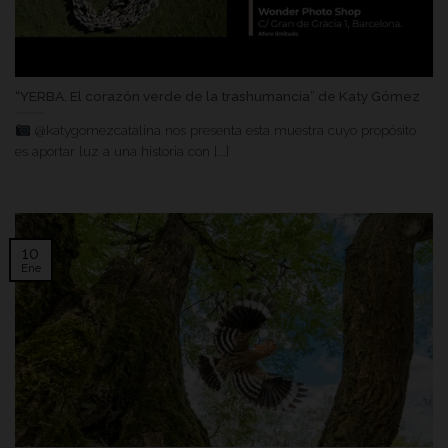
“YERBA, El corazón verde de la trashumancia” de Katy Gómez
@katygomezcatalina nos presenta esta muestra cuyo propósito
es aportar luz a una historia con [...]
10
Ene