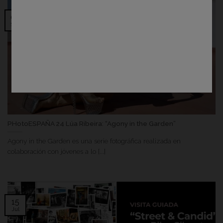
06
Sep
PHotoESPAÑA 24 Lúa Ribeira: “Agony in the Garden”
Agony in the Garden es una serie fotográfica realizada en
colaboración con jóvenes a lo [...]
15
Jul