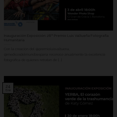
Inauguración Exposición: 28º Premio Luis Valtueña Fotografía
Humanitaria
Con la creación del @premioluisvaltuena,
@medicosdelmundoespana reconoce anualmente la excelencia
fotográfica de quienes retratan de [...]
24
Ene