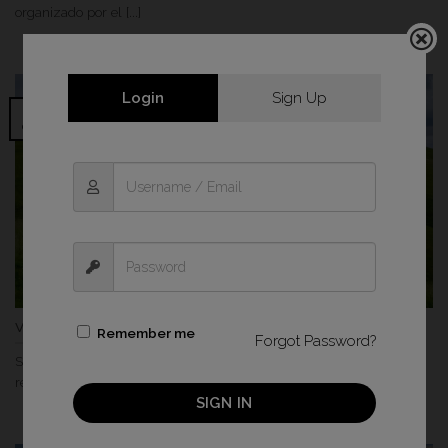
organizado por el [...]
Login
Sign Up
22
Oct
Viajando con Fujifilm: 10 años en imágenes de Joan Vendrell
Remember me
Forgot Password?
Soy Joan Vendrell, un fotógrafo todoterreno. Este término pretende
reflejar mi esencia como fotógrafo versátil [...]
SIGN IN