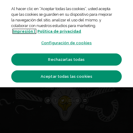
Skip
Al hacer clic en “Aceptar todas las cookies”, usted acepta
to
que las cookies se guarden en su dispositivo para mejorar
content
la navegación del sitio, analizar el uso del mismo, y
colaborar con nuestros estudios para marketing.
Impresión |
Política de privacidad
Configuración de cookies
PREGUNTAS
Rechazarlas todas
FRECUENTES
Aceptar todas las cookies
¿Cómo podemos ayudarte?