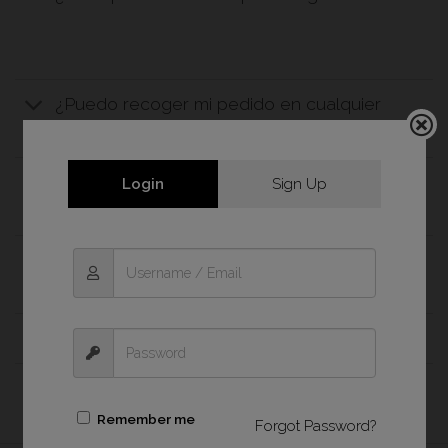
¿Puedo recoger mi pedido en cualquier
tienda Wonder Photo Shop?
¿Dónde hay tiendas Wonder Photo Shop
Login
Sign Up
y cuál es su horario?
¿Qué pasa si mi pedido no llega o tengo
alguna duda?
¿Qué es Wonder Photo Home?
¿Qué es Wonder Photo Code?
Remember me
Forgot Password?