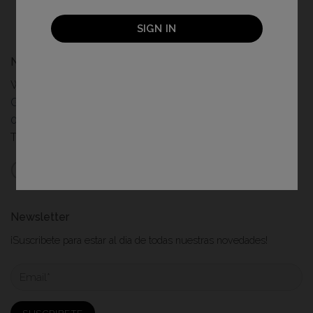
SIGN IN
Nuestra tienda física
Wonder Photo Shop
Gran de Gràcia, 1
08012 Barcelona
Teléfono 93 408 87 87
Newsletter
¡Suscribete para estar al dia de todas nuestras novedades!