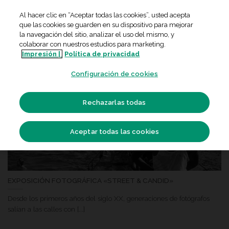
Skip
Al hacer clic en “Aceptar todas las cookies”, usted acepta
to
que las cookies se guarden en su dispositivo para mejorar
content
la navegación del sitio, analizar el uso del mismo, y
colaborar con nuestros estudios para marketing.
Impresión |
Política de privacidad
01
Configuración de cookies
Jul
Rechazarlas todas
Aceptar todas las cookies
EXPOSICIÓN FOTOGRÁFICA «STREET & CANDID»
Desde los primeros años del siglo XX, generaciones de fotógrafos
salían a las calles con [...]