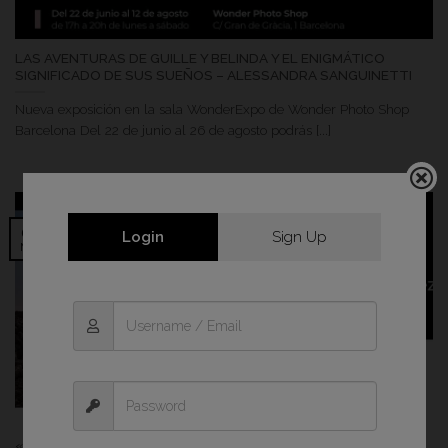
LAS AVENTURAS DE GUILLE Y BELINDA Y EL ENIGMÁTICO
SIGNIFICADO DE SUS SUEÑOS – ALESSANDRA SANGUINETTI
Nueva exposición en la sala WonderExpo de Wonder Photo Shop
Barcelona Del 22 de junio al 26 de agosto podrás [...]
02
Login
Sign Up
May
«EL PULSO DEL VOLCÁN» EN WONDER EXPO