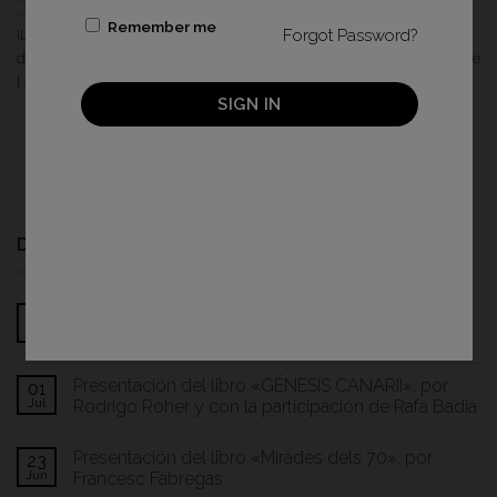
Remember me
Forgot Password?
¡Llega a la Wonder Expo la exposición «El pulso del volcán»,
del XPhotographer Arturo Rodriguez sobre la erupción del volcán de
[...]
SIGN IN
1
2
DESTACADOS
«Construir historias: de la idea a la puesta en
01
Jul
página», con Rafa Pérez
Presentación del libro «GÉNESIS CANARII», por
01
Jul
Rodrigo Roher y con la participación de Rafa Badia
Presentación del libro «Mirades dels 70», por
23
Jun
Francesc Fàbregas