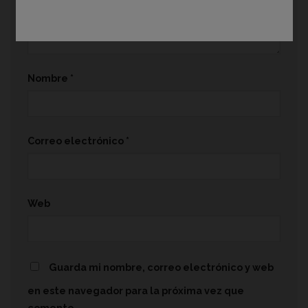
Nombre
*
Correo electrónico
*
Web
Guarda mi nombre, correo electrónico y web
en este navegador para la próxima vez que
comente.