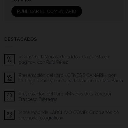
DESTACADOS
«Construir historias: de la idea a la puesta en
01
Jul
página», con Rafa Pérez
Presentación del libro «GÉNESIS CANARII», por
01
Jul
Rodrigo Roher y con la participación de Rafa Badia
Presentación del libro «Mirades dels 70», por
23
Jun
Francesc Fàbregas
Mesa redonda «ARCHIVO COVID: Cinco años de
23
Jun
memoria fotográfica»