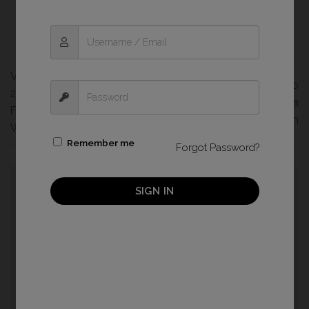
Visita guiada a la exposición
Presentación del libro
28º Premio Luis Valtueña
«Solstitium: donde sueña la
Fotografía Humanitaria en
luz», de Jose Carpin
Wonder Photo Shop
Remember me
Forgot Password?
Deja una respuesta
SIGN IN
Tu dirección de correo electrónico no será
publicada.
Los campos obligatorios están
marcados con
*
Comentario
*