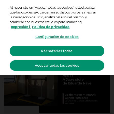
Skip
Al hacer clic en “Aceptar todas las cookies”, usted acepta
to
que las cookies se guarden en su dispositivo para mejorar
content
la navegación del sitio, analizar el uso del mismo, y
colaborar con nuestros estudios para marketing.
EXPOSICIONES
Impresión |
Política de privacidad
EXPOSICIÓN: AMITY A Jaws story, de
Configuración de cookies
Eduardo Nave
Rechazarlas todas
Aceptar todas las cookies
21
May