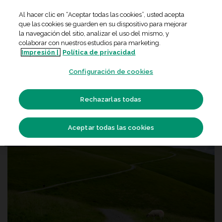
Skip
Al hacer clic en “Aceptar todas las cookies”, usted acepta
to
que las cookies se guarden en su dispositivo para mejorar
content
la navegación del sitio, analizar el uso del mismo, y
colaborar con nuestros estudios para marketing.
EXPOSICIONES
Impresión |
Política de privacidad
Viajando con Fujifilm: 10 años en
Configuración de cookies
imágenes de Joan Vendrell
Rechazarlas todas
Aceptar todas las cookies
22
Oct