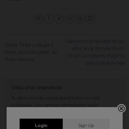
¡Salvemos la Navidad de los
Charla “Pintar y dibujar a
elfos en la Wonder Photo
través de la fotografía” de
Shop! Con talleres mágicos
Shuko Kawase
para toda la familia
Deja una respuesta
Tu dirección de correo electrónico no será
publicada.
Los campos obligatorios están
marcados con
*
Comentario
*
Login
Sign Up