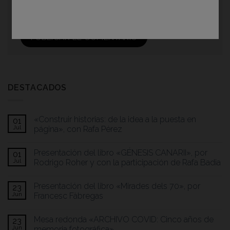
en este navegador para la próxima vez que
comente.
DESTACADOS
«Construir historias: de la idea a la puesta en
01
Jul
página», con Rafa Pérez
Presentación del libro «GÉNESIS CANARII», por
01
Jul
Rodrigo Roher y con la participación de Rafa Badia
Presentación del libro «Mirades dels 70», por
23
Jun
Francesc Fàbregas
Mesa redonda «ARCHIVO COVID: Cinco años de
23
Jun
memoria fotográfica»