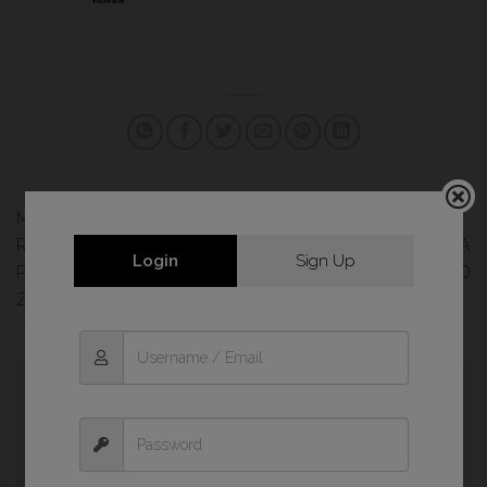
MASTERCLASS ARTURO
RODRÍGUEZ: «ANTES DE LA
LA FOTOGRAFÍA ES UNA
Login
Sign Up
PORTADA, UNOS BUENOS
TERAPIA, ES LIBERTAD
ZAPATOS Y UNA CÁMARA»
Deja una respuesta
Tu dirección de correo electrónico no será
publicada.
Los campos obligatorios están
marcados con
*