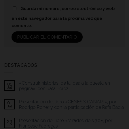
Guarda mi nombre, correo electrónico y web
en este navegador para la próxima vez que
comente.
DESTACADOS
«Construir historias: de la idea a la puesta en
01
Jul
página», con Rafa Pérez
Presentación del libro «GÉNESIS CANARII», por
01
Jul
Rodrigo Roher y con la participación de Rafa Badia
Presentación del libro «Mirades dels 70», por
23
Jun
Francesc Fàbregas