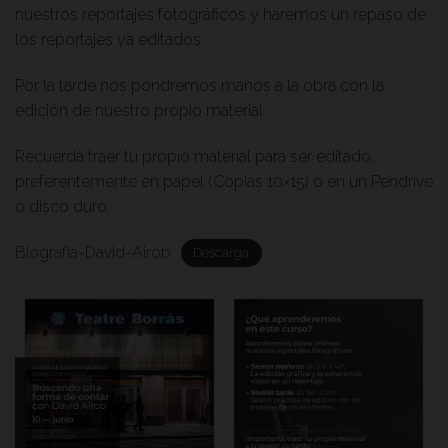
nuestros reportajes fotográficos y haremos un repaso de
los reportajes ya editados.
Por la tarde nos pondremos manos a la obra con la
edición de nuestro propio material.
Recuerda traer tu propio material para ser editado,
preferentemente en papel (Copias 10×15) o en un Pendrive
o disco duro.
Biografía-David-Airob
Descarga