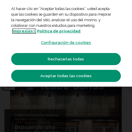
Skip
Al hacer clic en “Aceptar todas las cookies”, usted acepta
to
que las cookies se guarden en su dispositivo para mejorar
content
la navegación del sitio, analizar el uso del mismo, y
colaborar con nuestros estudios para marketing.
CONFERENCIAS
Impresión |
,
EVENTOS Y ACTIVIDADES
Política de privacidad
BUSCANDO UNA FORMA DE CONTAR
Configuración de cookies
CON DAVID AIROB
Rechazarlas todas
Aceptar todas las cookies
07
Jun