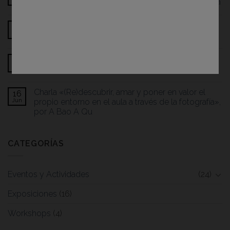
Rodrigo Roher y con la participación de Rafa Badia
Presentación del libro «Mirades dels 70», por
23
Jun
Francesc Fàbregas
Mesa redonda «ARCHIVO COVID: Cinco años de
23
Jun
memoria fotográfica»
Charla «(Re)descubrir, amar y poner en valor el
16
Jun
propio entorno en el aula a través de la fotografía»,
por A Bao A Qu
CATEGORÍAS
Eventos y Actividades
(24)
Exposiciones
(16)
Workshops
(4)