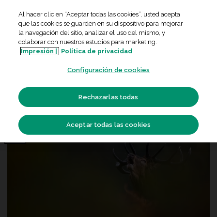
Skip
Al hacer clic en “Aceptar todas las cookies”, usted acepta
to
que las cookies se guarden en su dispositivo para mejorar
content
la navegación del sitio, analizar el uso del mismo, y
colaborar con nuestros estudios para marketing.
CONFERENCIAS
Impresión |
,
EVENTOS
Política de privacidad
,
EVENTOS Y ACTIVIDADES
Proyección de documental: «Un año
Configuración de cookies
de amor salvaje»
Rechazarlas todas
Aceptar todas las cookies
02
Ene