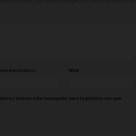
será publicada.
Los campos obligatorios están marcados con
reo electrónico
*
Web
ónico y web en este navegador para la próxima vez que