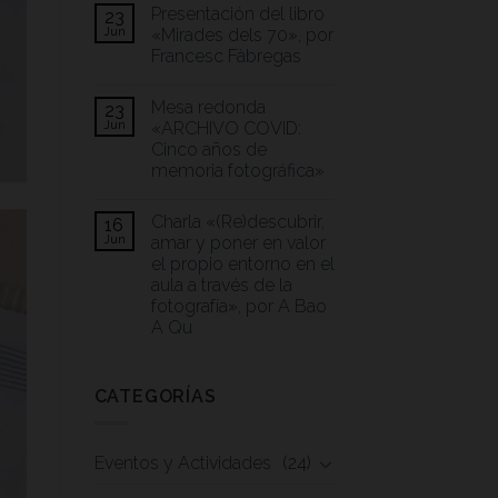
Presentación del libro
23
Jun
«Mirades dels 70», por
Francesc Fàbregas
Mesa redonda
23
Jun
«ARCHIVO COVID:
Cinco años de
memoria fotográfica»
Charla «(Re)descubrir,
16
Jun
amar y poner en valor
el propio entorno en el
aula a través de la
fotografía», por A Bao
A Qu
CATEGORÍAS
Eventos y Actividades
(24)