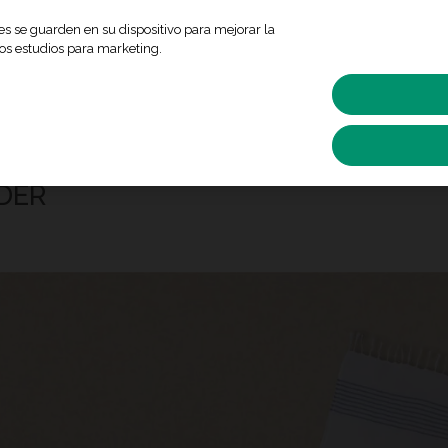
ies se guarden en su dispositivo para mejorar la
ros estudios para marketing.
ÓN
FOTO REGALOS
REVELADO DE CARRETES
ANALÓGICO
INSTAX
DER