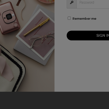
Remember me
SIGN I