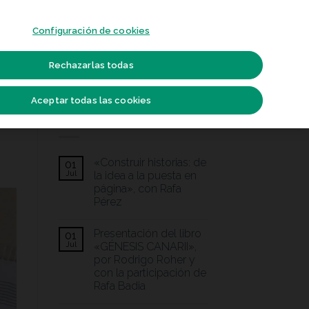
Configuración de cookies
Rechazarlas todas
ESTUDIO DE FOTOGRAFÍA
WONDER EXPO
CONTACTO
Aceptar todas las cookies
DESTACADOS
«Construir historias: de
01
Jul
la idea a la puesta en
página», con Rafa
Pérez
Presentación del libro
01
Jul
«GÉNESIS CANARII»,
por Rodrigo Roher y
con la participación de
Rafa Badia