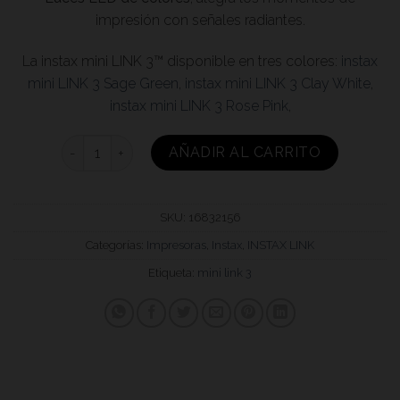
impresión con señales radiantes.
La instax mini LINK 3™ disponible en tres colores:
instax
mini LINK 3 Sage Green
,
instax mini LINK 3 Clay White
,
instax mini LINK 3 Rose Pink
,
INSTAX MINI LINK 3 SAGE GREEN cantidad
AÑADIR AL CARRITO
SKU:
16832156
Categorías:
Impresoras
,
Instax
,
INSTAX LINK
Etiqueta:
mini link 3