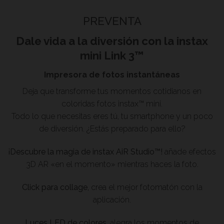
PREVENTA
Dale vida a la diversión
con la instax
mini Link 3™
Impresora de fotos instantáneas
Deja que transforme tus momentos cotidianos en
coloridas fotos instax™ mini.
Todo lo que necesitas eres tú, tu smartphone y un poco
de diversión. ¿Estás preparado para ello?
¡Descubre la magia de instax AiR Studio™!
añade efectos
3D AR «en el momento» mientras haces la foto.
Click para collage,
crea el mejor fotomatón con la
aplicación.
Luces LED de colores
, alegra los momentos de