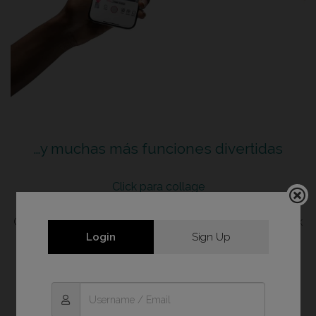
…y muchas más funciones divertidas
Click para collage
Tres, dos, uno…¡posa!
Crea el mejor fotomatón con la aplicación. El modo Click
Login
Sign Up
para Collage captura una serie de seis imágenes a
intervalos de tres segundos.
Puedes elegir dos, cuatro o seis divertidas instantáneas
para imprimirlas como un collage.