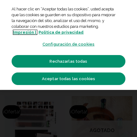
Skip
Al hacer clic en “Aceptar todas las cookies”, usted acepta
to
que las cookies se guarden en su dispositivo para mejorar
content
la navegación del sitio, analizar el uso del mismo, y
colaborar con nuestros estudios para marketing.
Impresión |
Política de privacidad
INICIO
/
REVELADO ANALÓGICO
Configuración de cookies
FILTRAR
Rechazarlas todas
Aceptar todas las cookies
¡Oferta!
¡Oferta!
AGOTADO