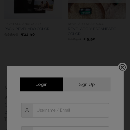
REVELADO ANALÓGICO
REVELADO ANALÓGICO
REVELADO Y ESCANEADO
PACK REVELADO COLOR
COLOR
€
28,60
€
22,90
€
16,50
€
9,90
Login
Sign Up
Nuestra tienda física
Wonder Photo Shop
Gran de Gràcia, 1
08012 Barcelona
Teléfono 93 408 87 87