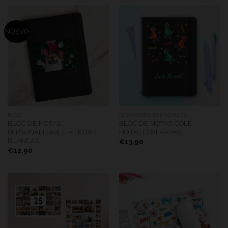
NUEVO
BLOC
OCASIONES ESPECIALES
BLOC DE NOTAS
BLOC DE NOTAS COLE –
PERSONALIZABLE – HOJAS
HOJAS CON RAYAS
BLANCAS
€
13,90
€
12,90