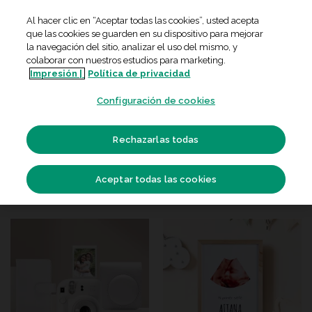
Skip
Al hacer clic en “Aceptar todas las cookies”, usted acepta
to
que las cookies se guarden en su dispositivo para mejorar
content
la navegación del sitio, analizar el uso del mismo, y
colaborar con nuestros estudios para marketing.
Impresión |
Política de privacidad
INICIO
/
OCASIONES ESPECIALES
Configuración de cookies
FILTRAR
Rechazarlas todas
Aceptar todas las cookies