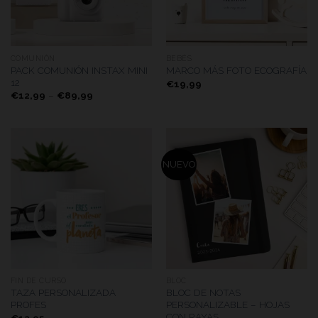
COMUNIÓN
BEBÉS
PACK COMUNIÓN INSTAX MINI
MARCO MÁS FOTO ECOGRAFÍA
12
€
19,99
€
12,99
–
€
89,99
NUEVO
FIN DE CURSO
BLOC
TAZA PERSONALIZADA
BLOC DE NOTAS
PROFES
PERSONALIZABLE – HOJAS
CON RAYAS
€
12,95