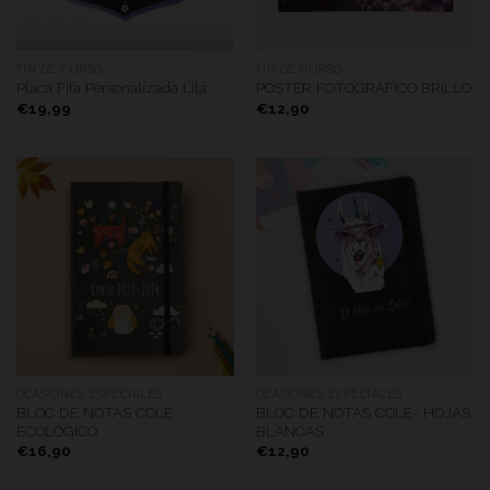
FIN DE CURSO
FIN DE CURSO
Placa Fifa Personalizada Lila
PÓSTER FOTOGRÁFICO BRILLO
€
19,99
€
12,90
OCASIONES ESPECIALES
OCASIONES ESPECIALES
BLOC DE NOTAS COLE
BLOC DE NOTAS COLE- HOJAS
ECOLÓGICO
BLANCAS
€
16,90
€
12,90