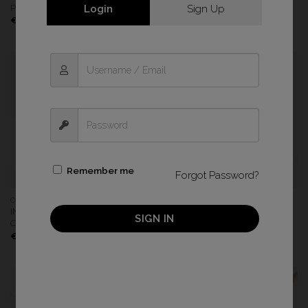
PLANTS
LAVANDA
Login
Sign Up
€
17,00
€
17,00
Remember me
Forgot Password?
COMUNIÓN
ÁLBUM COMUNIÓN 20X20
IMÁN METACRILATO
ÁLBUM DIGITAL 20×20
SIGN IN
COMUNIÓN SELVA
ACUARELA
€
4,90
€
35,00