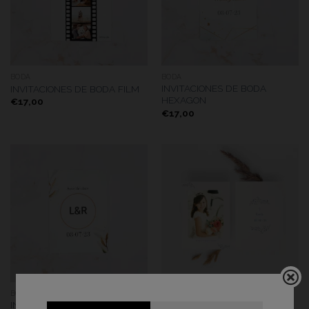
BODA
BODA
INVITACIONES DE BODA
INVITACIONES DE BODA FILM
HEXAGON
€
17,00
€
17,00
BODA
COMUNIÓN
INVITACIONES DE BODA
TARJETAS COMUNIÓN