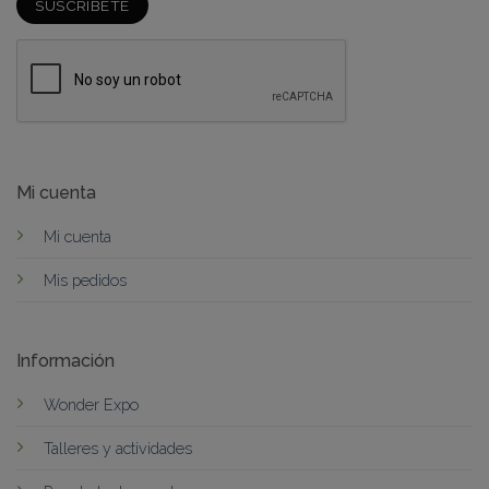
Login
Sign Up
Mi cuenta
Remember me
Forgot Password?
Mi cuenta
SIGN IN
Mis pedidos
Información
Wonder Expo
Talleres y actividades