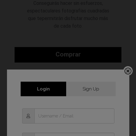
Conseguirás hacer sin esfuerzos,
espectaculares fotografías cuadradas
que tepermitirán disfrutar mucho más
de cada foto.
Comprar
Login
Sign Up