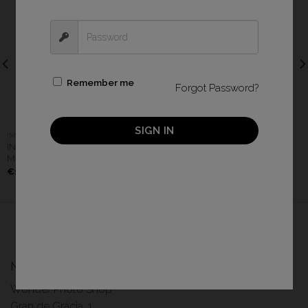
Remember me
Forgot Password?
SIGN IN
IMPRESORAS
IMPRESORAS
INSTAX SQUARE LINK
INSTAX LINK WIDE MOCHA
MIDNIGHT GREEN
GRAY
€
149,99
€
159,99
Nuestra tienda física
Wonder Photo Shop
Gran de Gràcia, 1