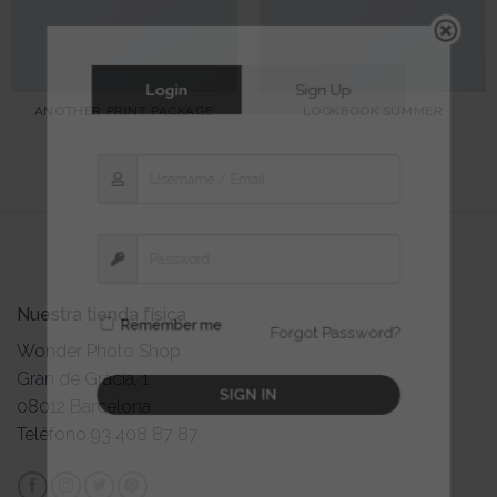
Login
Sign Up
ANOTHER PRINT PACKAGE
LOOKBOOK SUMMER
Nuestra tienda física
Remember me
Forgot Password?
Wonder Photo Shop
Gran de Gràcia, 1
SIGN IN
08012 Barcelona
Teléfono 93 408 87 87